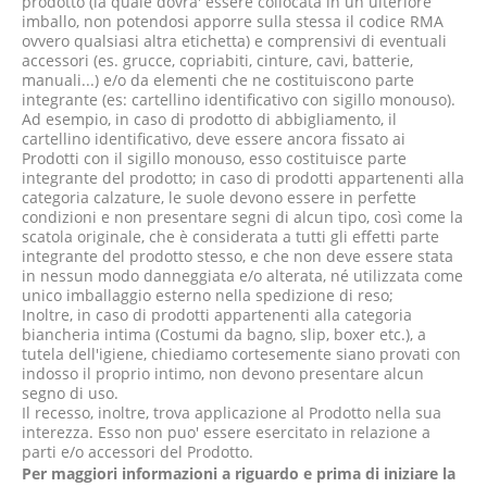
prodotto (la quale dovra' essere collocata in un ulteriore
imballo, non potendosi apporre sulla stessa il codice RMA
ovvero qualsiasi altra etichetta) e comprensivi di eventuali
accessori (es. grucce, copriabiti, cinture, cavi, batterie,
manuali...) e/o da elementi che ne costituiscono parte
integrante (es: cartellino identificativo con sigillo monouso).
Ad esempio, in caso di prodotto di abbigliamento, il
cartellino identificativo, deve essere ancora fissato ai
Prodotti con il sigillo monouso, esso costituisce parte
integrante del prodotto; in caso di prodotti appartenenti alla
categoria calzature, le suole devono essere in perfette
condizioni e non presentare segni di alcun tipo, così come la
scatola originale, che è considerata a tutti gli effetti parte
integrante del prodotto stesso, e che non deve essere stata
in nessun modo danneggiata e/o alterata, né utilizzata come
unico imballaggio esterno nella spedizione di reso;
Inoltre, in caso di prodotti appartenenti alla categoria
biancheria intima (Costumi da bagno, slip, boxer etc.), a
tutela dell'igiene, chiediamo cortesemente siano provati con
indosso il proprio intimo, non devono presentare alcun
segno di uso.
Il recesso, inoltre, trova applicazione al Prodotto nella sua
interezza. Esso non puo' essere esercitato in relazione a
parti e/o accessori del Prodotto.
Per maggiori informazioni a riguardo e prima di iniziare la