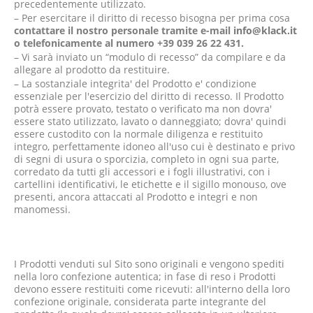
precedentemente utilizzato.
– Per esercitare il diritto di recesso bisogna per prima cosa
contattare il nostro personale tramite e-mail
info@klack.it
o telefonicamente al numero +39 039 26 22 431.
– Vi sarà inviato un “modulo di recesso” da compilare e da
allegare al prodotto da restituire.
– La sostanziale integrita' del Prodotto e' condizione
essenziale per l'esercizio del diritto di recesso. Il Prodotto
potrà essere provato, testato o verificato ma non dovra'
essere stato utilizzato, lavato o danneggiato; dovra' quindi
essere custodito con la normale diligenza e restituito
integro, perfettamente idoneo all'uso cui è destinato e privo
di segni di usura o sporcizia, completo in ogni sua parte,
corredato da tutti gli accessori e i fogli illustrativi, con i
cartellini identificativi, le etichette e il sigillo monouso, ove
presenti, ancora attaccati al Prodotto e integri e non
manomessi.
I Prodotti venduti sul Sito sono originali e vengono spediti
nella loro confezione autentica; in fase di reso i Prodotti
devono essere restituiti come ricevuti: all'interno della loro
confezione originale, considerata parte integrante del