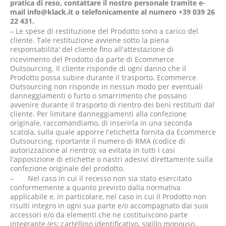
pratica di reso, contattare il nostro personale tramite e-
mail
info@klack.it
o telefonicamente al numero +39 039 26
22 431.
– Le spese di restituzione del Prodotto sono a carico del
cliente. Tale restituzione avviene sotto la piena
responsabilita' del cliente fino all'attestazione di
ricevimento del Prodotto da parte di Ecommerce
Outsourcing. Il cliente risponde di ogni danno che il
Prodotto possa subire durante il trasporto. Ecommerce
Outsourcing non risponde in nessun modo per eventuali
danneggiamenti o furto o smarrimento che possano
avvenire durante il trasporto di rientro dei beni restituiti dal
cliente. Per limitare danneggiamenti alla confezione
originale, raccomandiamo, di inserirla in una seconda
scatola, sulla quale apporre l'etichetta fornita da Ecommerce
Outsourcing, riportante il numero di RMA (codice di
autorizzazione al rientro); va evitata in tutti i casi
l'apposizione di etichette o nastri adesivi direttamente sulla
confezione originale del prodotto.
– Nel caso in cui il recesso non sia stato esercitato
conformemente a quanto previsto dalla normativa
applicabile e, in particolare, nel caso in cui il Prodotto non
risulti integro in ogni sua parte e/o accompagnato dai suoi
accessori e/o da elementi che ne costituiscono parte
integrante (es: cartellino identificativo, sigillo monouso,