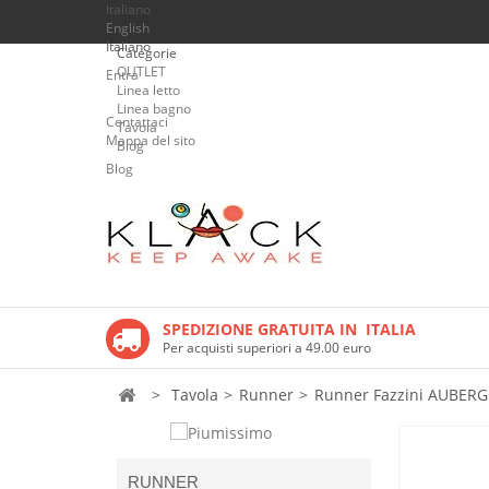
Italiano
English
Italiano
Categorie
OUTLET
Entra
Linea letto
Linea bagno
Contattaci
Tavola
Mappa del sito
Blog
Blog
SPEDIZIONE GRATUITA IN ITALIA
Per acquisti superiori a 49.00 euro
>
Tavola
>
Runner
>
Runner Fazzini AUBER
RUNNER