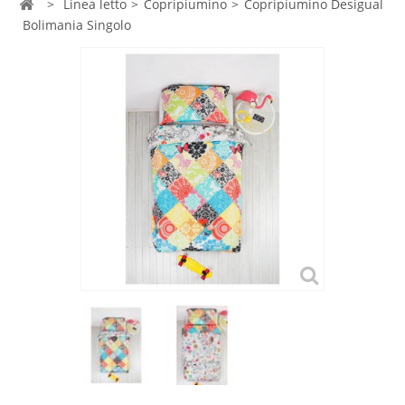
>
Linea letto
>
Copripiumino
>
Copripiumino Desigual
Bolimania Singolo